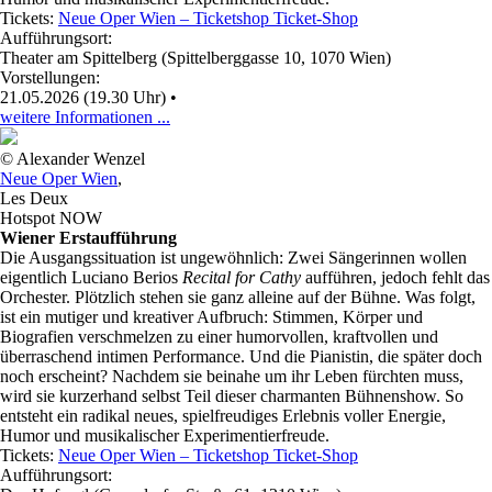
Tickets:
Neue Oper Wien – Ticketshop Ticket-Shop
Aufführungsort:
Theater am Spittelberg (Spittelberggasse 10, 1070 Wien)
Vorstellungen:
21.05.2026 (19.30 Uhr)
•
weitere Informationen ...
© Alexander Wenzel
Neue Oper Wien
,
Les Deux
Hotspot NOW
Wiener Erstaufführung
Die Ausgangssituation ist ungewöhnlich: Zwei Sängerinnen wollen
eigentlich Luciano Berios
Recital for Cathy
aufführen, jedoch fehlt das
Orchester. Plötzlich stehen sie ganz alleine auf der Bühne. Was folgt,
ist ein mutiger und kreativer Aufbruch: Stimmen, Körper und
Biografien verschmelzen zu einer humorvollen, kraftvollen und
überraschend intimen Performance. Und die Pianistin, die später doch
noch erscheint? Nachdem sie beinahe um ihr Leben fürchten muss,
wird sie kurzerhand selbst Teil dieser charmanten Bühnenshow. So
entsteht ein radikal neues, spielfreudiges Erlebnis voller Energie,
Humor und musikalischer Experimentierfreude.
Tickets:
Neue Oper Wien – Ticketshop Ticket-Shop
Aufführungsort: