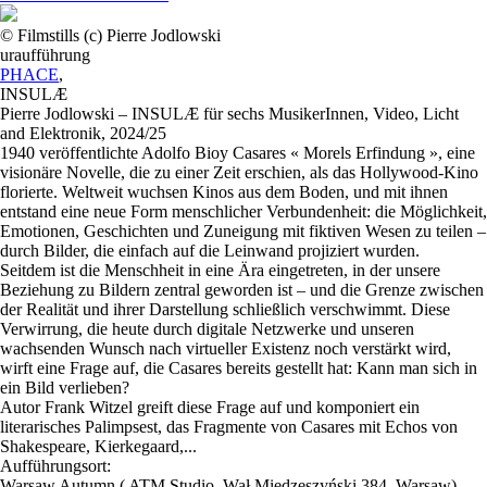
© Filmstills (c) Pierre Jodlowski
uraufführung
PHACE
,
INSULÆ
Pierre Jodlowski – INSULÆ für sechs MusikerInnen, Video, Licht
and Elektronik, 2024/25
1940 veröffentlichte Adolfo Bioy Casares « Morels Erfindung », eine
visionäre Novelle, die zu einer Zeit erschien, als das Hollywood-Kino
florierte. Weltweit wuchsen Kinos aus dem Boden, und mit ihnen
entstand eine neue Form menschlicher Verbundenheit: die Möglichkeit,
Emotionen, Geschichten und Zuneigung mit fiktiven Wesen zu teilen –
durch Bilder, die einfach auf die Leinwand projiziert wurden.
Seitdem ist die Menschheit in eine Ära eingetreten, in der unsere
Beziehung zu Bildern zentral geworden ist – und die Grenze zwischen
der Realität und ihrer Darstellung schließlich verschwimmt. Diese
Verwirrung, die heute durch digitale Netzwerke und unseren
wachsenden Wunsch nach virtueller Existenz noch verstärkt wird,
wirft eine Frage auf, die Casares bereits gestellt hat: Kann man sich in
ein Bild verlieben?
Autor Frank Witzel greift diese Frage auf und komponiert ein
literarisches Palimpsest, das Fragmente von Casares mit Echos von
Shakespeare, Kierkegaard,...
Aufführungsort:
Warsaw Autumn ( ATM Studio, Wał Miedzeszyński 384, Warsaw)