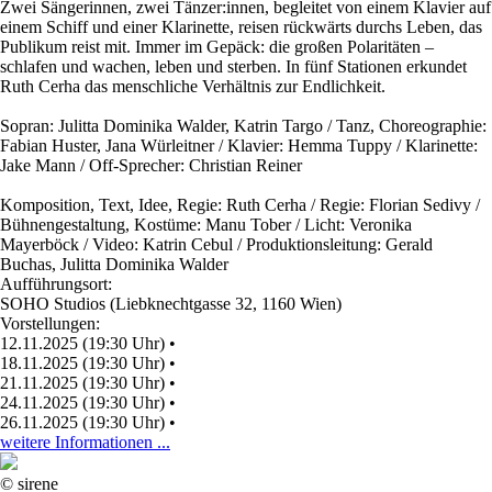
Zwei Sängerinnen, zwei Tänzer:innen, begleitet von einem Klavier auf
einem Schiff und einer Klarinette, reisen rückwärts durchs Leben, das
Publikum reist mit. Immer im Gepäck: die großen Polaritäten –
schlafen und wachen, leben und sterben. In fünf Stationen erkundet
Ruth Cerha das menschliche Verhältnis zur Endlichkeit.
Sopran: Julitta Dominika Walder, Katrin Targo / Tanz, Choreographie:
Fabian Huster, Jana Würleitner / Klavier: Hemma Tuppy / Klarinette:
Jake Mann / Off-Sprecher: Christian Reiner
Komposition, Text, Idee, Regie: Ruth Cerha / Regie: Florian Sedivy /
Bühnengestaltung, Kostüme: Manu Tober / Licht: Veronika
Mayerböck / Video: Katrin Cebul / Produktionsleitung: Gerald
Buchas, Julitta Dominika Walder
Aufführungsort:
SOHO Studios (Liebknechtgasse 32, 1160 Wien)
Vorstellungen:
12.11.2025 (19:30 Uhr)
•
18.11.2025 (19:30 Uhr)
•
21.11.2025 (19:30 Uhr)
•
24.11.2025 (19:30 Uhr)
•
26.11.2025 (19:30 Uhr)
•
weitere Informationen ...
© sirene