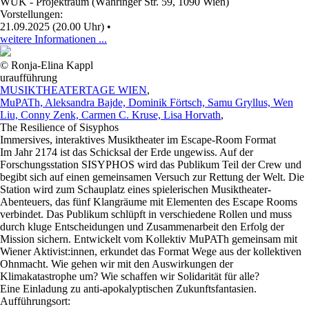
WUK - Projektraum (Währinger Str. 59, 1090 Wien)
Vorstellungen:
21.09.2025 (20.00 Uhr)
•
weitere Informationen ...
© Ronja-Elina Kappl
uraufführung
MUSIKTHEATERTAGE WIEN
,
MuPATh, Aleksandra Bajde, Dominik Förtsch, Samu Gryllus, Wen
Liu, Conny Zenk, Carmen C. Kruse, Lisa Horvath
,
The Resilience of Sisyphos
Immersives, interaktives Musiktheater im Escape-Room Format
Im Jahr 2174 ist das Schicksal der Erde ungewiss. Auf der
Forschungsstation SISYPHOS wird das Publikum Teil der Crew und
begibt sich auf einen gemeinsamen Versuch zur Rettung der Welt. Die
Station wird zum Schauplatz eines spielerischen Musiktheater-
Abenteuers, das fünf Klangräume mit Elementen des Escape Rooms
verbindet. Das Publikum schlüpft in verschiedene Rollen und muss
durch kluge Entscheidungen und Zusammenarbeit den Erfolg der
Mission sichern. Entwickelt vom Kollektiv MuPATh gemeinsam mit
Wiener Aktivist:innen, erkundet das Format Wege aus der kollektiven
Ohnmacht. Wie gehen wir mit den Auswirkungen der
Klimakatastrophe um? Wie schaffen wir Solidarität für alle?
Eine Einladung zu anti-apokalyptischen Zukunftsfantasien.
Aufführungsort: