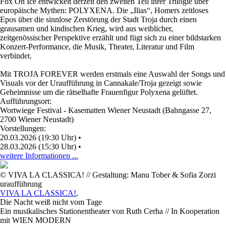
Fox On Ice entwickelt derzeit den zweiten Teil ihrer Trilogie über
europäische Mythen: POLYXENA. Die „Ilias“, Homers zeitloses
Epos über die sinnlose Zerstörung der Stadt Troja durch einen
grausamen und kindischen Krieg, wird aus weiblicher,
zeitgenössischer Perspektive erzählt und fügt sich zu einer bildstarken
Konzert-Performance, die Musik, Theater, Literatur und Film
verbindet.
Mit TROJA FOREVER werden erstmals eine Auswahl der Songs und
Visuals vor der Uraufführung in Cannakale/Troja gezeigt sowie
Geheimnisse um die rätselhafte Frauenfigur Polyxena gelüftet.
Aufführungsort:
Wortwiege Festival - Kasematten Wiener Neustadt (Bahngasse 27,
2700 Wiener Neustadt)
Vorstellungen:
20.03.2026 (19:30 Uhr)
•
28.03.2026 (15:30 Uhr)
•
weitere Informationen ...
© VIVA LA CLASSICA! // Gestaltung: Manu Tober & Sofia Zorzi
uraufführung
VIVA LA CLASSICA!
,
Die Nacht weiß nicht vom Tage
Ein musikalisches Stationentheater von Ruth Cerha // In Kooperation
mit WIEN MODERN