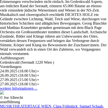
Erinnerungen verschwinden nicht einfach. Im Gedenkwald Aspern,
am östlichen Rand der Seestadt, erinnern 65.000 Bäume an ebenso
viele ermordete jüdische Wienerinnen und Wiener in der NS-Zeit.
Musikalisch und choreografisch erschließt DICHTES HOLZ ein
Gelände zwischen Lichtung, Wald, Teich und Wiese, durchzogen von
historischen Schichten und alltäglichen Bewegungen. Georg Blaschke
und Matthias Kranebitter gestalten gemeinsam mit dem Black Page
Orchestra ein Großraumtheater inmitten dieser Landschaft. Archaische
Zustände, Bilder und Klänge rühren am Unbewussten des Ortes,
verstärken dessen Frequenzen und bringen das Verborgene durch
Stimme, Körper und Klang ins Bewusstsein der Zuschauer:innen. Der
Wald verwandelt sich in einen Ort des Zuhörens, wo Vergangenes
niemals verstummt.
Aufführungsort:
Gedenkwald (Seestadt 1220 Wien )
Vorstellungen:
24.09.2025 (18.00 Uhr)
•
26.09.2025 (18.00 Uhr)
•
27.09.2025 (15.00 Uhr)
•
27.09.2025 (18.00 Uhr)
•
weitere Informationen ...
© Joe Albrecht
uraufführung
MUSIKTHEATERTAGE WIEN, Clara Frühstück, Samuel Schaab
,