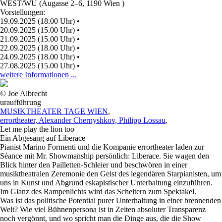
WEST/WU (Augasse 2–6, 1190 Wien )
Vorstellungen:
19.09.2025 (18.00 Uhr)
•
20.09.2025 (15.00 Uhr)
•
21.09.2025 (15.00 Uhr)
•
22.09.2025 (18.00 Uhr)
•
24.09.2025 (18.00 Uhr)
•
27.08.2025 (15.00 Uhr)
•
weitere Informationen ...
© Joe Albrecht
uraufführung
MUSIKTHEATER TAGE WIEN
,
errortheater, Alexander Chernyshkov, Philipp Lossau
,
Let me play the lion too
Ein Abgesang auf Liberace
Pianist Marino Formenti und die Kompanie errortheater laden zur
Séance mit Mr. Showmanship persönlich: Liberace. Sie wagen den
Blick hinter den Pailletten-Schleier und beschwören in einer
musiktheatralen Zeremonie den Geist des legendären Starpianisten, um
uns in Kunst und Abgrund eskapistischer Unterhaltung einzuführen.
Im Glanz des Rampenlichts wird das Scheitern zum Spektakel.
Was ist das politische Potential purer Unterhaltung in einer brennenden
Welt? Wie viel Bühnenpersona ist in Zeiten absoluter Transparenz
noch vergönnt, und wo spricht man die Dinge aus, die die Show