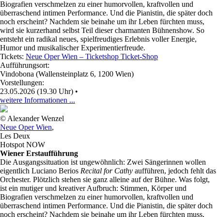
Biografien verschmelzen zu einer humorvollen, kraftvollen und
überraschend intimen Performance. Und die Pianistin, die später doch
noch erscheint? Nachdem sie beinahe um ihr Leben fürchten muss,
wird sie kurzerhand selbst Teil dieser charmanten Bühnenshow. So
entsteht ein radikal neues, spielfreudiges Erlebnis voller Energie,
Humor und musikalischer Experimentierfreude.
Tickets:
Neue Oper Wien – Ticketshop Ticket-Shop
Aufführungsort:
Vindobona (Wallensteinplatz 6, 1200 Wien)
Vorstellungen:
23.05.2026 (19.30 Uhr)
•
weitere Informationen ...
© Alexander Wenzel
Neue Oper Wien
,
Les Deux
Hotspot NOW
Wiener Erstaufführung
Die Ausgangssituation ist ungewöhnlich: Zwei Sängerinnen wollen
eigentlich Luciano Berios
Recital for Cathy
aufführen, jedoch fehlt das
Orchester. Plötzlich stehen sie ganz alleine auf der Bühne. Was folgt,
ist ein mutiger und kreativer Aufbruch: Stimmen, Körper und
Biografien verschmelzen zu einer humorvollen, kraftvollen und
überraschend intimen Performance. Und die Pianistin, die später doch
noch erscheint? Nachdem sie beinahe um ihr Leben fürchten muss,