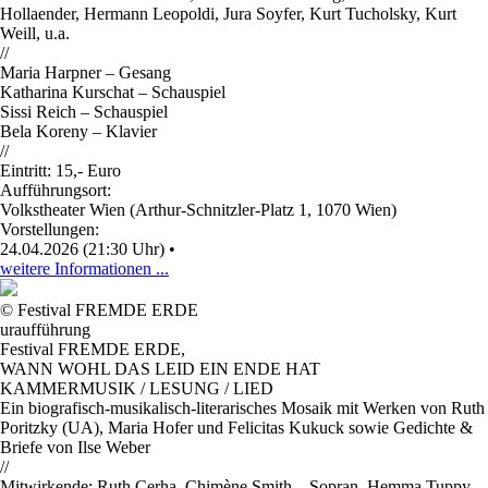
Hollaender, Hermann Leopoldi, Jura Soyfer, Kurt Tucholsky, Kurt
Weill, u.a.
//
Maria Harpner – Gesang
Katharina Kurschat – Schauspiel
Sissi Reich – Schauspiel
Bela Koreny – Klavier
//
Eintritt: 15,- Euro
Aufführungsort:
Volkstheater Wien (Arthur-Schnitzler-Platz 1, 1070 Wien)
Vorstellungen:
24.04.2026 (21:30 Uhr)
•
weitere Informationen ...
© Festival FREMDE ERDE
uraufführung
Festival FREMDE ERDE
,
WANN WOHL DAS LEID EIN ENDE HAT
KAMMERMUSIK / LESUNG / LIED
Ein biografisch-musikalisch-literarisches Mosaik mit Werken von Ruth
Poritzky (UA), Maria Hofer und Felicitas Kukuck sowie Gedichte &
Briefe von Ilse Weber
//
Mitwirkende: Ruth Cerha, Chimène Smith – Sopran, Hemma Tuppy –