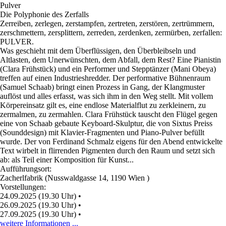
Pulver
Die Polyphonie des Zerfalls
Zerreiben, zerlegen, zerstampfen, zertreten, zerstören, zertrümmern,
zerschmettern, zersplittern, zerreden, zerdenken, zermürben, zerfallen:
PULVER.
Was geschieht mit dem Überflüssigen, den Überbleibseln und
Altlasten, dem Unerwünschten, dem Abfall, dem Rest? Eine Pianistin
(Clara Frühstück) und ein Performer und Stepptänzer (Mani Obeya)
treffen auf einen Industrieshredder. Der performative Bühnenraum
(Samuel Schaab) bringt einen Prozess in Gang, der Klangmuster
auflöst und alles erfasst, was sich ihm in den Weg stellt. Mit vollem
Körpereinsatz gilt es, eine endlose Materialflut zu zerkleinern, zu
zermalmen, zu zermahlen. Clara Frühstück tauscht den Flügel gegen
eine von Schaab gebaute Keyboard-Skulptur, die von Sixtus Preiss
(Sounddesign) mit Klavier-Fragmenten und Piano-Pulver befüllt
wurde. Der von Ferdinand Schmalz eigens für den Abend entwickelte
Text wirbelt in flirrenden Pigmenten durch den Raum und setzt sich
ab: als Teil einer Komposition für Kunst...
Aufführungsort:
Zacherlfabrik (Nusswaldgasse 14, 1190 Wien )
Vorstellungen:
24.09.2025 (19.30 Uhr)
•
26.09.2025 (19.30 Uhr)
•
27.09.2025 (19.30 Uhr)
•
weitere Informationen ...