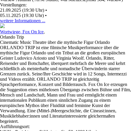
Vorstellungen:
21.09.2025 (19:30 Uhr)
•
05.11.2025 (19:30 Uhr)
•
weitere Informationen ...
Wortwiege, Fox On Ice
,
Orlando Trip
Cinematic Music Theatre über die mythische Figur Orlando
ORLANDO TRIP ist eine filmische Musikperformance über die
mythische Figur Orlando und ein Tribut an die großen europäischen
Geister Ludovico Ariosto und Virginia Woolf. Orlando, Ritter,
Reisender und Botschafter, überquert mehrfach die Meere und kehrt
schließlich als meisterhafte und nomadische Überwinderin starrer
Grenzen zurück. Seine/Ihre Geschichte wird in 12 Songs, Intermezzi
und Videos erzählt. ORLANDO TRIP ist gleichzeitig
Sprachperformance, Konzert und Bilderrausch. Fox On Ice erzeugen
die Suggestion eines mühelosen Übergangs zwischen Bühne und Film,
Mensch und Landschaft, Mann und Frau und ermöglicht einem
internationalen Publikum einen sinnlichen Zugang zu einem
europäischen Mythos über Fluidität und feminine Kunst der
Verwandlung. Eine (Mittel-)Meergeschichte, die Cineast:innen,
Musikliebhaber:innen und Literaturinteressierte gleichermaßen
begeistert.
Aufführungsort: