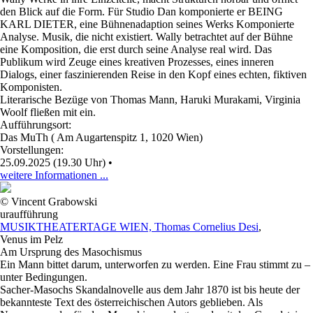
den Blick auf die Form. Für Studio Dan komponierte er BEING
KARL DIETER, eine Bühnenadaption seines Werks Komponierte
Analyse. Musik, die nicht existiert. Wally betrachtet auf der Bühne
eine Komposition, die erst durch seine Analyse real wird. Das
Publikum wird Zeuge eines kreativen Prozesses, eines inneren
Dialogs, einer faszinierenden Reise in den Kopf eines echten, fiktiven
Komponisten.
Literarische Bezüge von Thomas Mann, Haruki Murakami, Virginia
Woolf fließen mit ein.
Aufführungsort:
Das MuTh ( Am Augartenspitz 1, 1020 Wien)
Vorstellungen:
25.09.2025 (19.30 Uhr)
•
weitere Informationen ...
© Vincent Grabowski
uraufführung
MUSIKTHEATERTAGE WIEN, Thomas Cornelius Desi
,
Venus im Pelz
Am Ursprung des Masochismus
Ein Mann bittet darum, unterworfen zu werden. Eine Frau stimmt zu –
unter Bedingungen.
Sacher-Masochs Skandalnovelle aus dem Jahr 1870 ist bis heute der
bekannteste Text des österreichischen Autors geblieben. Als