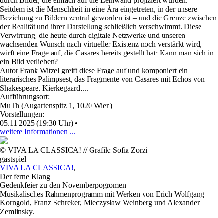
durch Bilder, die einfach auf die Leinwand projiziert wurden.
Seitdem ist die Menschheit in eine Ära eingetreten, in der unsere
Beziehung zu Bildern zentral geworden ist – und die Grenze zwischen
der Realität und ihrer Darstellung schließlich verschwimmt. Diese
Verwirrung, die heute durch digitale Netzwerke und unseren
wachsenden Wunsch nach virtueller Existenz noch verstärkt wird,
wirft eine Frage auf, die Casares bereits gestellt hat: Kann man sich in
ein Bild verlieben?
Autor Frank Witzel greift diese Frage auf und komponiert ein
literarisches Palimpsest, das Fragmente von Casares mit Echos von
Shakespeare, Kierkegaard,...
Aufführungsort:
MuTh (Augartenspitz 1, 1020 Wien)
Vorstellungen:
05.11.2025 (19:30 Uhr)
•
weitere Informationen ...
© VIVA LA CLASSICA! // Grafik: Sofia Zorzi
gastspiel
VIVA LA CLASSICA!
,
Der ferne Klang
Gedenkfeier zu den Novemberpogromen
Musikalisches Rahmenprogramm mit Werken von Erich Wolfgang
Korngold, Franz Schreker, Mieczysław Weinberg und Alexander
Zemlinsky.