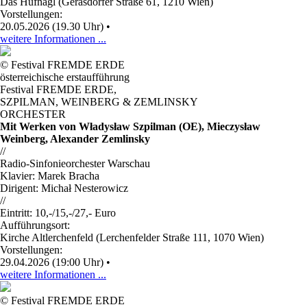
Das Hufnagl (Gerasdorfer Straße 61, 1210 Wien)
Vorstellungen:
20.05.2026 (19.30 Uhr)
•
weitere Informationen ...
© Festival FREMDE ERDE
österreichische erstaufführung
Festival FREMDE ERDE
,
SZPILMAN, WEINBERG & ZEMLINSKY
ORCHESTER
Mit Werken von Władysław Szpilman (OE), Mieczysław
Weinberg, Alexander Zemlinsky
//
Radio-Sinfonieorchester Warschau
Klavier: Marek Bracha
Dirigent: Michał Nesterowicz
//
Eintritt: 10,-/15,-/27,- Euro
Aufführungsort:
Kirche Altlerchenfeld (Lerchenfelder Straße 111, 1070 Wien)
Vorstellungen:
29.04.2026 (19:00 Uhr)
•
weitere Informationen ...
© Festival FREMDE ERDE