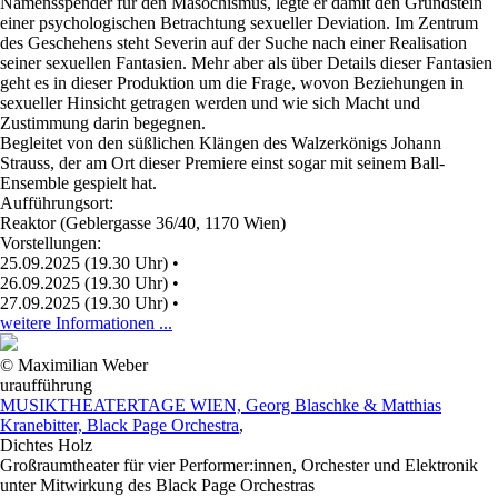
Namensspender für den Masochismus, legte er damit den Grundstein
einer psychologischen Betrachtung sexueller Deviation. Im Zentrum
des Geschehens steht Severin auf der Suche nach einer Realisation
seiner sexuellen Fantasien. Mehr aber als über Details dieser Fantasien
geht es in dieser Produktion um die Frage, wovon Beziehungen in
sexueller Hinsicht getragen werden und wie sich Macht und
Zustimmung darin begegnen.
Begleitet von den süßlichen Klängen des Walzerkönigs Johann
Strauss, der am Ort dieser Premiere einst sogar mit seinem Ball-
Ensemble gespielt hat.
Aufführungsort:
Reaktor (Geblergasse 36/40, 1170 Wien)
Vorstellungen:
25.09.2025 (19.30 Uhr)
•
26.09.2025 (19.30 Uhr)
•
27.09.2025 (19.30 Uhr)
•
weitere Informationen ...
© Maximilian Weber
uraufführung
MUSIKTHEATERTAGE WIEN, Georg Blaschke & Matthias
Kranebitter, Black Page Orchestra
,
Dichtes Holz
Großraumtheater für vier Performer:innen, Orchester und Elektronik
unter Mitwirkung des Black Page Orchestras