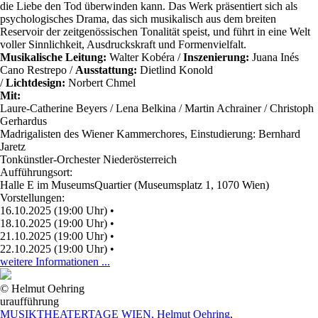
die Liebe den Tod überwinden kann. Das Werk präsentiert sich als
psychologisches Drama, das sich musikalisch aus dem breiten
Reservoir der zeitgenössischen Tonalität speist, und führt in eine Welt
voller Sinnlichkeit, Ausdruckskraft und Formenvielfalt.
Musikalische Leitung:
Walter Kobéra /
Inszenierung:
Juana Inés
Cano Restrepo /
Ausstattung:
Dietlind Konold
/
Lichtdesign:
Norbert Chmel
Mit:
Laure-Catherine Beyers
/ Lena Belkina
/
Martin Achrainer / Christoph
Gerhardus
Madrigalisten des Wiener Kammerchores, Einstudierung: Bernhard
Jaretz
Tonkünstler-Orchester Niederösterreich
Aufführungsort:
Halle E im MuseumsQuartier (Museumsplatz 1, 1070 Wien)
Vorstellungen:
16.10.2025 (19:00 Uhr)
•
18.10.2025 (19:00 Uhr)
•
21.10.2025 (19:00 Uhr)
•
22.10.2025 (19:00 Uhr)
•
weitere Informationen ...
© Helmut Oehring
uraufführung
MUSIKTHEATERTAGE WIEN, Helmut Oehring
,