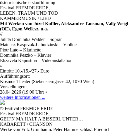
österreichische erstaufführung
Festival FREMDE ERDE
,
LEBEN, TRAUM UND TOD
KAMMERMUSIK / LIED
Mit Werken von Józef Koffler, Aleksandre Tansman, Vally Weigl
(OE), Egon Wellesz, u.a.
//
Julitta Dominika Walder – Sopran
Mateusz Kasprzak-Łabudziński – Violine
Piotr Lato – Klarinette
Dominika Peszko – Klavier
Elizaveta Kapustina – Videoinstallation
//
Eintritt: 10,-/15,-/27,- Euro
Aufführungsort:
Kosmos Theater (Siebensterngasse 42, 1070 Wien)
Vorstellungen:
28.04.2026 (19:00 Uhr)
•
weitere Informationen ...
© Festival FREMDE ERDE
Festival FREMDE ERDE
,
GEH’N MA HALT A BISSERL UNTER…
KABARETT / CHANSON
Werke von Fritz Grünbaum, Peter Hammerschlag, Friedrich