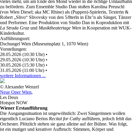
vieles mehr, um am Ende den Mond wieder in die richtige Umlaufbahn
zu befördern. Zum Ensemble Studio Dan stoßen Karolina Preuschl
(von Wien Diesel; aka MC Rhine) als (Puppen)-Spielerin, Texterin &
Robert „Slivo“ Slivovsky von den 5/8terln in Ehr’n als Sänger, Tänzer
und Performer. Eine Produktion von Studio Dan in Koproduktion mit
La Strada Graz
und
Musiktheatertage Wien
in Kooperation mit WUK-
Kinderkultur.
Aufführungsort:
Dschungel Wien (Museumsplatz 1, 1070 Wien)
Vorstellungen:
28.05.2026 (10:30 Uhr)
•
29.05.2026 (10:30 Uhr)
•
30.05.2026 (15:30 Uhr)
•
31.05.2026 (11:00 Uhr)
•
weitere Informationen ...
© Alexander Wenzel
Neue Oper Wien
,
Les Deux
Hotspot NOW
Wiener Erstaufführung
Die Ausgangssituation ist ungewöhnlich: Zwei Sängerinnen wollen
eigentlich Luciano Berios
Recital for Cathy
aufführen, jedoch fehlt das
Orchester. Plötzlich stehen sie ganz alleine auf der Bühne. Was folgt,
ist ein mutiger und kreativer Aufbruch: Stimmen, Körper und