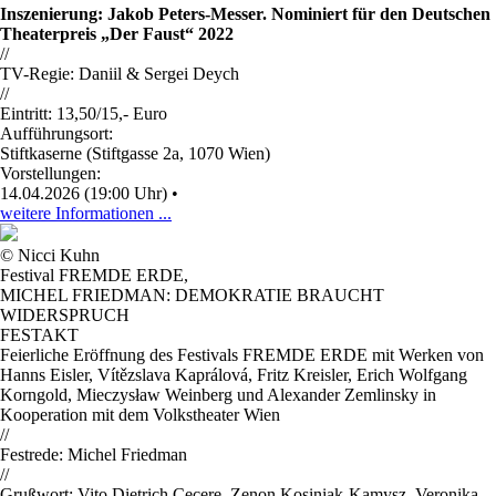
Inszenierung: Jakob Peters-Messer.
Nominiert für den Deutschen
Theaterpreis „Der Faust“ 2022
//
TV-Regie: Daniil & Sergei Deych
//
Eintritt: 13,50/15,- Euro
Aufführungsort:
Stiftkaserne (Stiftgasse 2a, 1070 Wien)
Vorstellungen:
14.04.2026 (19:00 Uhr)
•
weitere Informationen ...
© Nicci Kuhn
Festival FREMDE ERDE
,
MICHEL FRIEDMAN: DEMOKRATIE BRAUCHT
WIDERSPRUCH
FESTAKT
Feierliche Eröffnung des Festivals FREMDE ERDE mit Werken von
Hanns Eisler, Vítězslava Kaprálová, Fritz Kreisler, Erich Wolfgang
Korngold, Mieczysław Weinberg und Alexander Zemlinsky in
Kooperation mit dem Volkstheater Wien
//
Festrede: Michel Friedman
//
Grußwort: Vito Dietrich Cecere, Zenon Kosiniak-Kamysz, Veronika