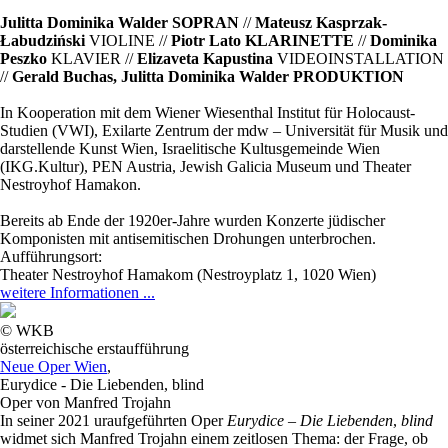
Julitta Dominika Walder SOPRAN
//
Mateusz Kasprzak-
Łabudziński
VIOLINE //
Piotr Lato KLARINETTE
//
Dominika
Peszko
KLAVIER //
Elizaveta Kapustina
VIDEOINSTALLATION
//
Gerald Buchas, Julitta Dominika Walder PRODUKTION
In Kooperation mit dem Wiener Wiesenthal Institut für Holocaust-
Studien (VWI), Exilarte Zentrum der mdw – Universität für Musik und
darstellende Kunst Wien, Israelitische Kultusgemeinde Wien
(IKG.Kultur), PEN Austria, Jewish Galicia Museum und Theater
Nestroyhof Hamakon.
Bereits ab Ende der 1920er-Jahre wurden Konzerte jüdischer
Komponisten mit antisemitischen Drohungen unterbrochen.
Aufführungsort:
Theater Nestroyhof Hamakom (Nestroyplatz 1, 1020 Wien)
weitere Informationen ...
© WKB
österreichische erstaufführung
Neue Oper Wien
,
Eurydice - Die Liebenden, blind
Oper von Manfred Trojahn
In seiner 2021 uraufgeführten Oper
Eurydice – Die Liebenden
,
blind
widmet sich Manfred Trojahn einem zeitlosen Thema: der Frage, ob