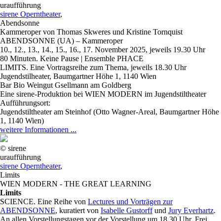
uraufführung
sirene Operntheater
,
Abendsonne
Kammeroper von Thomas Skweres und Kristine Tornquist
ABENDSONNE (UA) – Kammeroper
10., 12., 13., 14., 15., 16., 17. November 2025, jeweils 19.30 Uhr
80 Minuten. Keine Pause | Ensemble PHACE
LIMITS. Eine Vortragsreihe zum Thema, jeweils 18.30 Uhr
Jugendstilheater, Baumgartner Höhe 1, 1140 Wien
Bar Bio Weingut Gsellmann am Goldberg
Eine sirene-Produktion bei WIEN MODERN im Jugendstiltheater
Aufführungsort:
Jugendstiltheater am Steinhof (Otto Wagner-Areal, Baumgartner Höhe
1, 1140 Wien)
weitere Informationen ...
© sirene
uraufführung
sirene Operntheater
,
Limits
WIEN MODERN - THE GREAT LEARNING
Limits
SCIENCE. Eine Reihe von
Lectures und Vorträgen zur
ABENDSONNE
, kuratiert von
Isabelle Gustorff
und
Jury Everhartz
.
An allen Vorstellungstagen vor der Vorstellung um 18.30 Uhr. Frei