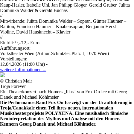
Kaup-Hasler, Isabelle Uhl, Jan Philipp Gloger, Gerold Gruber, Julitta
Dominika Walder & Gerald Buchas
//
Mitwirkende: Julitta Dominika Walder – Sopran, Günter Haumer –
Bariton, Francisco Haumer – Knabensopran, Benjamin Herzl –
Violine, David Hausknecht – Klavier
//
Eintritt: 9,-/12,- Euro
Aufführungsort:
Volkstheater Wien (Arthur-Schnitzler-Platz 1, 1070 Wien)
Vorstellungen:
12.04.2026 (11:00 Uhr)
•
weitere Informationen ...
© Christian Mair
Troja Forever
Ein Theaterkonzert nach Homers „Ilias“ von Fox On Ice mit Georg
Danek und Michael Köhlmeier
Die Performance-Band Fox On Ice zeigt vor der Uraufführung in
Troja/Canakkale einen Teil ihres neuen, internationalen
Musiktheaterprojekts POLYXENA. Eine musikalisch-filmische
Neuinterpretation des Mythos und Analyse mit den Homer-
Kennern Georg Danek und Michael Köhlmeier.