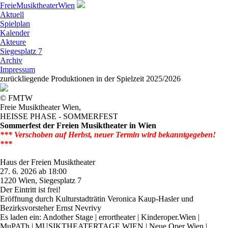
Freie
Musiktheater
Wien
Aktuell
Spielplan
Kalender
Akteure
Siegesplatz 7
Archiv
Impressum
zurückliegende Produktionen in der
Spielzeit 2025/2026
© FMTW
Freie Musiktheater Wien
,
HEISSE PHASE - SOMMERFEST
Sommerfest der Freien Musiktheater in Wien
*** Verschoben auf Herbst, neuer Termin wird bekanntgegeben!
***
Haus der Freien Musiktheater
27. 6. 2026 ab 18:00
1220 Wien, Siegesplatz 7
Der Eintritt ist frei!
Eröffnung durch Kulturstadträtin Veronica Kaup-Hasler und
Bezirksvorsteher Ernst Nevrivy
Es laden ein: Andother Stage | errortheater | Kinderoper.Wien |
MuPATh | MUSIKTHEATERTAGE WIEN | Neue Oper Wien |