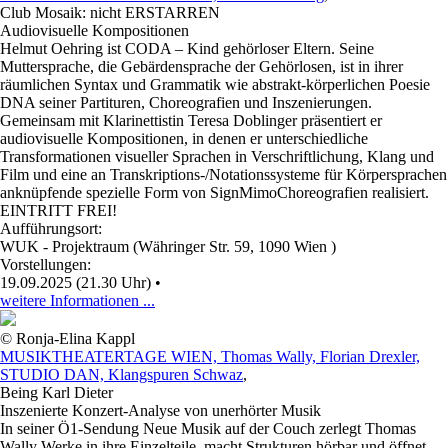
Club Mosaik: nicht ERSTARREN
Audiovisuelle Kompositionen
Helmut Oehring ist CODA – Kind gehörloser Eltern. Seine
Muttersprache, die Gebärdensprache der Gehörlosen, ist in ihrer
räumlichen Syntax und Grammatik wie abstrakt-körperlichen Poesie
DNA seiner Partituren, Choreografien und Inszenierungen.
Gemeinsam mit Klarinettistin Teresa Doblinger präsentiert er
audiovisuelle Kompositionen, in denen er unterschiedliche
Transformationen visueller Sprachen in Verschriftlichung, Klang und
Film und eine an Transkriptions-/Notationssysteme für Körpersprachen
anknüpfende spezielle Form von SignMimoChoreografien realisiert.
EINTRITT FREI!
Aufführungsort:
WUK - Projektraum (Währinger Str. 59, 1090 Wien )
Vorstellungen:
19.09.2025 (21.30 Uhr)
•
weitere Informationen ...
© Ronja-Elina Kappl
MUSIKTHEATERTAGE WIEN, Thomas Wally, Florian Drexler,
STUDIO DAN, Klangspuren Schwaz
,
Being Karl Dieter
Inszenierte Konzert-Analyse von unerhörter Musik
In seiner Ö1-Sendung Neue Musik auf der Couch zerlegt Thomas
Wally Werke in ihre Einzelteile, macht Strukturen hörbar und öffnet