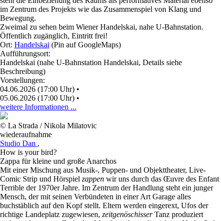
steht die Einbeziehung des Raums als performatives Material ebenso
im Zentrum des Projekts wie das Zusammenspiel von Klang und
Bewegung.
Zweimal zu sehen beim Wiener Handelskai, nahe U-Bahnstation.
Öffentlich zugänglich, Eintritt frei!
Ort:
Handelskai
(Pin auf GoogleMaps)
Aufführungsort:
Handelskai (nahe U-Bahnstation Handelskai, Details siehe
Beschreibung)
Vorstellungen:
04.06.2026 (17:00 Uhr)
•
05.06.2026 (17:00 Uhr)
•
weitere Informationen ...
© La Strada / Nikola Milatovic
wiederaufnahme
Studio Dan
,
How is your bird?
Zappa für kleine und große Anarchos
Mit einer Mischung aus Musik-, Puppen- und Objekttheater, Live-
Comic Strip und Hörspiel
zappen
wir uns durch das Œuvre des Enfant
Terrible der 1970er Jahre. Im Zentrum der Handlung steht ein junger
Mensch, der mit seinen Verbündeten in einer Art Garage alles
buchstäblich auf den Kopf stellt. Eltern werden eingerext, Ufos der
richtige Landeplatz zugewiesen,
zeitgenöschisser
Tanz produziert