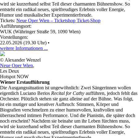
wird sie kurzerhand selbst Teil dieser charmanten Bühnenshow. So
entsteht ein radikal neues, spielfreudiges Erlebnis voller Energie,
Humor und musikalischer Experimentierfreude.
Tickets:
Neue Oper Wien – Ticketshop Ticket-Shop
Aufführungsort:
WUK (Währinger Straße 59, 1090 Wien)
Vorstellungen:
22.05.2026 (19.30 Uhr)
•
weitere Informationen ...
© Alexander Wenzel
Neue Oper Wien
,
Les Deux
Hotspot NOW
Wiener Erstaufführung
Die Ausgangssituation ist ungewöhnlich: Zwei Sängerinnen wollen
eigentlich Luciano Berios
Recital for Cathy
aufführen, jedoch fehlt das
Orchester. Plötzlich stehen sie ganz alleine auf der Bühne. Was folgt,
ist ein mutiger und kreativer Aufbruch: Stimmen, Körper und
Biografien verschmelzen zu einer humorvollen, kraftvollen und
überraschend intimen Performance. Und die Pianistin, die später doch
noch erscheint? Nachdem sie beinahe um ihr Leben fürchten muss,
wird sie kurzerhand selbst Teil dieser charmanten Bühnenshow. So
entsteht ein radikal neues, spielfreudiges Erlebnis voller Energie,
Humor und musikalischer Experimentierfreude.