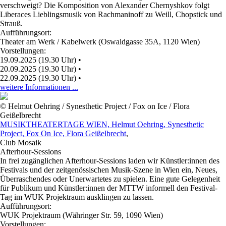
verschweigt? Die Komposition von Alexander Chernyshkov folgt
Liberaces Lieblingsmusik von Rachmaninoff zu Weill, Chopstick und
Strauß.
Aufführungsort:
Theater am Werk / Kabelwerk (Oswaldgasse 35A, 1120 Wien)
Vorstellungen:
19.09.2025 (19.30 Uhr)
•
20.09.2025 (19.30 Uhr)
•
22.09.2025 (19.30 Uhr)
•
weitere Informationen ...
© Helmut Oehring / Synesthetic Project / Fox on Ice / Flora
Geißelbrecht
MUSIKTHEATERTAGE WIEN, Helmut Oehring, Synesthetic
Project, Fox On Ice, Flora Geißelbrecht
,
Club Mosaik
Afterhour-Sessions
In frei zugänglichen Afterhour-Sessions laden wir Künstler:innen des
Festivals und der zeitgenössischen Musik-Szene in Wien ein, Neues,
Überraschendes oder Unerwartetes zu spielen. Eine gute Gelegenheit
für Publikum und Künstler:innen der MTTW informell den Festival-
Tag im WUK Projektraum ausklingen zu lassen.
Aufführungsort:
WUK Projektraum (Währinger Str. 59, 1090 Wien)
Vorstellungen: