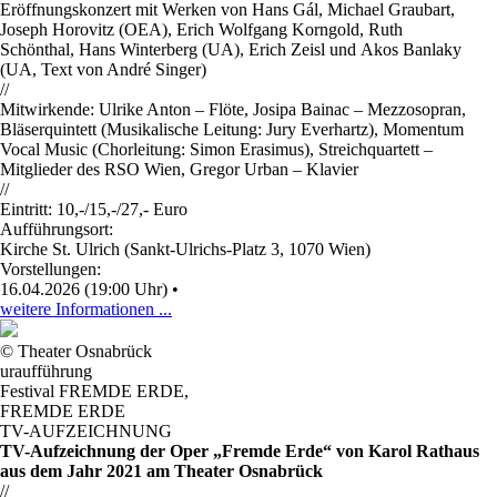
Eröffnungskonzert mit Werken von Hans Gál, Michael Graubart,
Joseph Horovitz (OEA), Erich Wolfgang Korngold, Ruth
Schönthal, Hans Winterberg (UA), Erich Zeisl und Akos Banlaky
(UA, Text von André Singer)
//
Mitwirkende: Ulrike Anton – Flöte, Josipa Bainac – Mezzosopran,
Bläserquintett (Musikalische Leitung: Jury Everhartz), Momentum
Vocal Music (Chorleitung: Simon Erasimus), Streichquartett –
Mitglieder des RSO Wien, Gregor Urban – Klavier
//
Eintritt: 10,-/15,-/27,- Euro
Aufführungsort:
Kirche St. Ulrich (Sankt-Ulrichs-Platz 3, 1070 Wien)
Vorstellungen:
16.04.2026 (19:00 Uhr)
•
weitere Informationen ...
© Theater Osnabrück
uraufführung
Festival FREMDE ERDE
,
FREMDE ERDE
TV-AUFZEICHNUNG
TV-Aufzeichnung der Oper „Fremde Erde“ von Karol Rathaus
aus dem Jahr 2021 am Theater Osnabrück
//