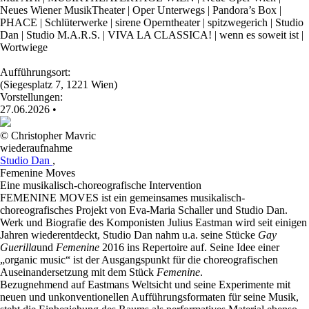
Neues Wiener MusikTheater | Oper Unterwegs | Pandora’s Box |
PHACE | Schlüterwerke | sirene Operntheater | spitzwegerich | Studio
Dan | Studio M.A.R.S. | VIVA LA CLASSICA! | wenn es soweit ist |
Wortwiege
Aufführungsort:
(Siegesplatz 7, 1221 Wien)
Vorstellungen:
27.06.2026
•
© Christopher Mavric
wiederaufnahme
Studio Dan
,
Femenine Moves
Eine musikalisch-choreografische Intervention
FEMENINE MOVES ist ein gemeinsames musikalisch-
choreografisches Projekt von Eva-Maria Schaller und Studio Dan.
Werk und Biografie des Komponisten Julius Eastman wird seit einigen
Jahren wiederentdeckt, Studio Dan nahm u.a. seine Stücke
Gay
Guerilla
und
Femenine
2016 ins Repertoire auf. Seine Idee einer
„organic music“ ist der Ausgangspunkt für die choreografischen
Auseinandersetzung mit dem Stück
Femenine
.
Bezugnehmend auf Eastmans Weltsicht und seine Experimente mit
neuen und unkonventionellen Aufführungsformaten für seine Musik,