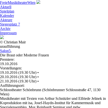
Freie
Musiktheater
Wien
Aktuell
Spielplan
Kalender
Akteure
Siegesplatz 7
Archiv
Impressum
© Christian Mair
uraufführung
Salon5
,
Die Braut oder Moderne Frauen
Premiere:
19.10.2016
Vorstellungen:
19.10.2016 (19.30 Uhr)
•
20.10.2016 (19.30 Uhr)
•
21.10.2016 (19.30 Uhr)
•
Aufführungsort:
Schlosstheater Schönbrunn (Schönbrunner Schlossstraße 47, 1130
Wien)
Musiktheater mit Texten von Arthur Schnitzler und Elfriede Jelinek in
Koproduktion mit isa, Josef-Haydn-Institut für Kammermusik und
Spezialensembles, Max Reinhardt Seminar und mdw