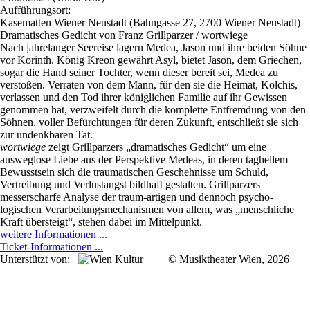
Aufführungsort:
Kasematten Wiener Neustadt (Bahngasse 27, 2700 Wiener Neustadt)
Dramatisches Gedicht von Franz Grillparzer / wortwiege
Nach jahrelanger Seereise lagern Medea, Jason und ihre beiden Söhne
vor Korinth. König Kreon gewährt Asyl, bietet Jason, dem Griechen,
sogar die Hand seiner Tochter, wenn dieser bereit sei, Medea zu
verstoßen. Verraten von dem Mann, für den sie die Heimat, Kolchis,
verlassen und den Tod ihrer königlichen Familie auf ihr Gewissen
genommen hat, verzweifelt durch die komplette Entfremdung von den
Söhnen, voller Befürchtungen für deren Zukunft, entschließt sie sich
zur undenkbaren Tat.
wortwiege
zeigt Grillparzers „dramatisches Gedicht“ um eine
ausweglose Liebe aus der Perspektive Medeas, in deren taghellem
Bewusstsein sich die traumatischen Geschehnisse um Schuld,
Vertreibung und Verlustangst bildhaft gestalten. Grillparzers
messerscharfe Analyse der traum-artigen und dennoch psycho-
logischen Verarbeitungsmechanismen von allem, was „menschliche
Kraft übersteigt“, stehen dabei im Mittelpunkt.
weitere Informationen ...
Ticket-Informationen ...
Unterstützt von:
© Musiktheater Wien, 2026