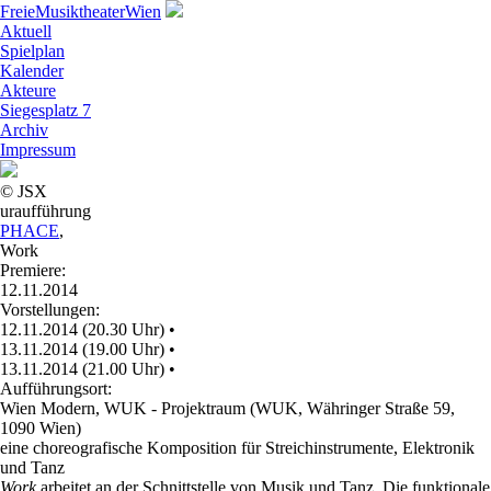
Freie
Musiktheater
Wien
Aktuell
Spielplan
Kalender
Akteure
Siegesplatz 7
Archiv
Impressum
© JSX
uraufführung
PHACE
,
Work
Premiere:
12.11.2014
Vorstellungen:
12.11.2014 (20.30 Uhr)
•
13.11.2014 (19.00 Uhr)
•
13.11.2014 (21.00 Uhr)
•
Aufführungsort:
Wien Modern, WUK - Projektraum (WUK, Währinger Straße 59,
1090 Wien)
eine choreografische Komposition für Streichinstrumente, Elektronik
und Tanz
Work
arbeitet an der Schnittstelle von Musik und Tanz. Die funktionale