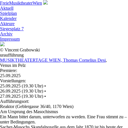
Freie
Musiktheater
Wien
Aktuell
Spielplan
Kalender
Akteure
Siegesplatz 7
Archiv
Impressum
© Vincent Grabowski
uraufführung
MUSIKTHEATERTAGE WIEN, Thomas Cornelius Desi
,
Venus im Pelz
Premiere:
25.09.2025
Vorstellungen:
25.09.2025 (19.30 Uhr)
•
26.09.2025 (19.30 Uhr)
•
27.09.2025 (19.30 Uhr)
•
Aufführungsort:
Reaktor (Geblergasse 36/40, 1170 Wien)
Am Ursprung des Masochismus
Ein Mann bittet darum, unterworfen zu werden. Eine Frau stimmt zu –
unter Bedingungen.
Sacher-Masochs Skandalnovelle aus dem Jahr 1870 ist bis heute der