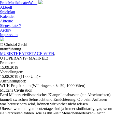
Freie
Musiktheater
Wien
Aktuell
Spielplan
Kalender
Akteure
Siegesplatz 7
Archiv
Impressum
© Christof Zachl
uraufführung
MUSIKTHEATERTAGE WIEN
,
UTOPERAN19 (MATINÈE)
Premiere:
15.09.2019
Vorstellungen:
15.08.2019 (11.00 Uhr)
•
Aufführungsort:
WUK Projektraum (Währingerstraße 59, 1090 Wien)
Mütter's Civilisation
Bertl Mütters zivilisatorisches Klangrillenabtasten (ein Abschmelzen)
taumelt zwischen Sehnsucht und Ernüchterung. Ob beim Auftauen
was herausapern wird, können wir vorher nicht wissen.
Überschwemmungen heutzutage sind ja immer sintflutartig, gar, wenn
sie Starkregen folgen, wie es ihn »seit Menschengedenken« nicht