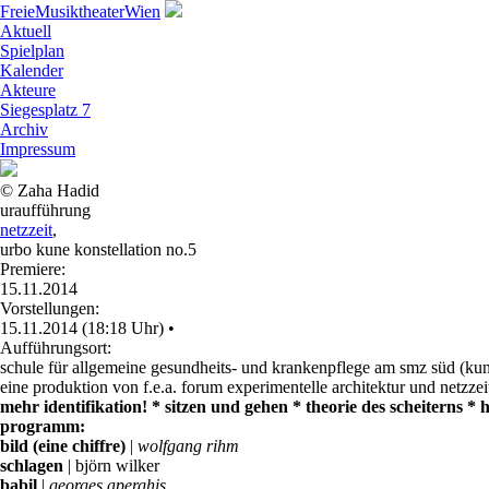
Freie
Musiktheater
Wien
Aktuell
Spielplan
Kalender
Akteure
Siegesplatz 7
Archiv
Impressum
© Zaha Hadid
uraufführung
netzzeit
,
urbo kune konstellation no.5
Premiere:
15.11.2014
Vorstellungen:
15.11.2014 (18:18 Uhr)
•
Aufführungsort:
schule für allgemeine gesundheits- und krankenpflege am smz süd (kun
eine produktion von f.e.a. forum experimentelle architektur und netzz
mehr identifikation! * sitzen und gehen * theorie des scheiterns 
programm:
bild (eine chiffre)
|
wolfgang rihm
schlagen
| björn wilker
babil
|
georges aperghis