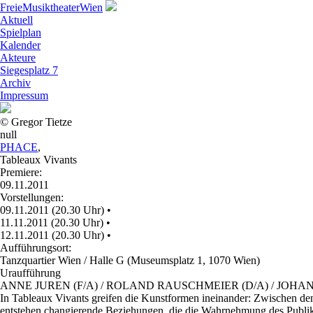
Freie
Musiktheater
Wien
Aktuell
Spielplan
Kalender
Akteure
Siegesplatz 7
Archiv
Impressum
© Gregor Tietze
null
PHACE
,
Tableaux Vivants
Premiere:
09.11.2011
Vorstellungen:
09.11.2011 (20.30 Uhr)
•
11.11.2011 (20.30 Uhr)
•
12.11.2011 (20.30 Uhr)
•
Aufführungsort:
Tanzquartier Wien / Halle G (Museumsplatz 1, 1070 Wien)
Uraufführung
ANNE JUREN (F/A) / ROLAND RAUSCHMEIER (D/A) / JOHA
In Tableaux Vivants greifen die Kunstformen ineinander: Zwischen d
entstehen changierende Beziehungen, die die Wahrnehmung des Publiku