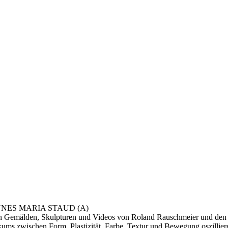
NNES MARIA STAUD (A)
en Gemälden, Skulpturen und Videos von Roland Rauschmeier und den 
ms zwischen Form, Plastizität, Farbe, Textur und Bewegung oszilliere