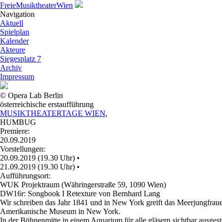
Freie
Musiktheater
Wien
Navigation
Aktuell
Spielplan
Kalender
Akteure
Siegesplatz 7
Archiv
Impressum
© Opera Lab Berlin
österreichische erstaufführung
MUSIKTHEATERTAGE WIEN
,
HUMBUG
Premiere:
20.09.2019
Vorstellungen:
20.09.2019 (19.30 Uhr)
•
21.09.2019 (19.30 Uhr)
•
Aufführungsort:
WUK Projektraum (Währingerstraße 59, 1090 Wien)
DW16r: Songbook I Retexture von Bernhard Lang
Wir schreiben das Jahr 1841 und in New York greift das Meerjungfrau
Amerikanische Museum in New York.
In der Bühnenmitte in einem Aquarium für alle gläsern sichtbar ausges