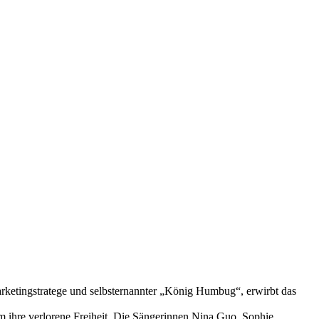
rketingstratege und selbsternannter „König Humbug“, erwirbt das
um ihre verlorene Freiheit. Die Sängerinnen Nina Guo, Sophie