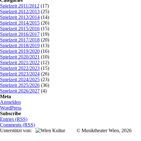
Categories
Spielzeit 2011/2012
(17)
Spielzeit 2012/2013
(25)
Spielzeit 2013/2014
(14)
Spielzeit 2014/2015
(26)
Spielzeit 2015/2016
(15)
Spielzeit 2016/2017
(19)
Spielzeit 2017/2018
(20)
Spielzeit 2018/2019
(13)
Spielzeit 2019/2020
(16)
Spielzeit 2020/2021
(10)
Spielzeit 2021/2022
(12)
Spielzeit 2022/2023
(15)
Spielzeit 2023/2024
(26)
Spielzeit 2024/2025
(23)
Spielzeit 2025/2026
(36)
Spielzeit 2026/2027
(4)
Meta
Anmelden
WordPress
Subscribe
Entries (RSS)
Comments (RSS)
Unterstützt von:
© Musiktheater Wien, 2026